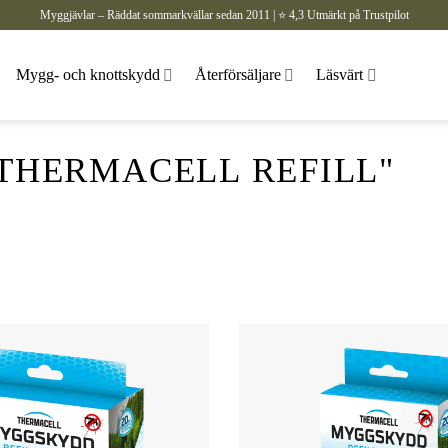
Myggjävlar – Räddat sommarkvällar sedan 2011 | ⭐ 4,3 Utmärkt på Trustpilot
Mygg- och knottskydd
Återförsäljare
Läsvärt
"THERMACELL REFILL"