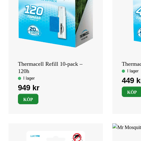
Thermacell Refill 10-pack –
Thermace
120h
KÖP
KÖP