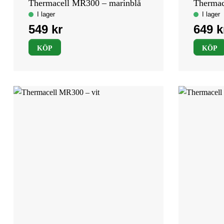
Thermacell MR300 – marinblå
Thermac
KÖP
KÖP