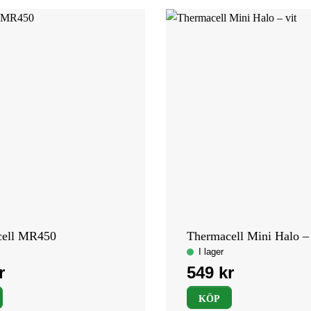
cell MR450
Thermacell Mini Halo – 
KÖP