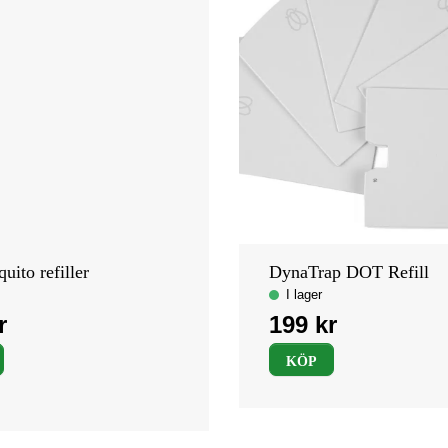
ito refiller
DynaTrap DOT Refill
KÖP