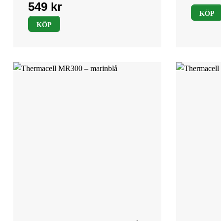
KÖP
KÖP