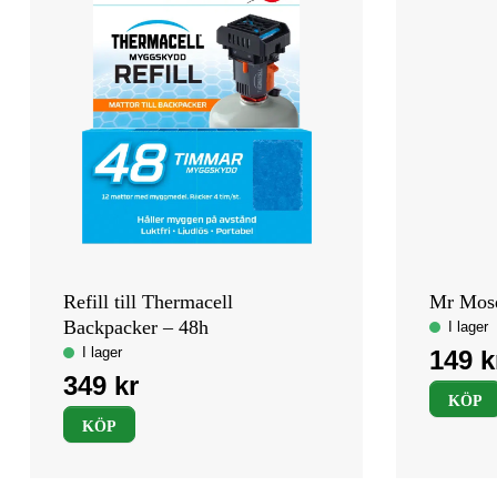
Refill till Thermacell
Mr Mosqu
Backpacker – 48h
KÖP
KÖP