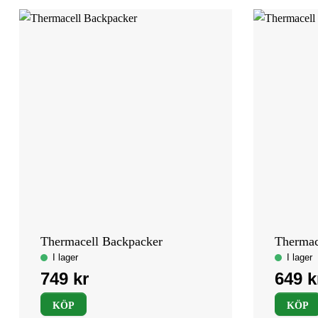
Thermacell Backpacker
Therma
KÖP
KÖP