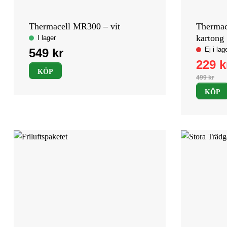
Thermacell MR300 – vit
Thermac
kartong
KÖP
KÖP