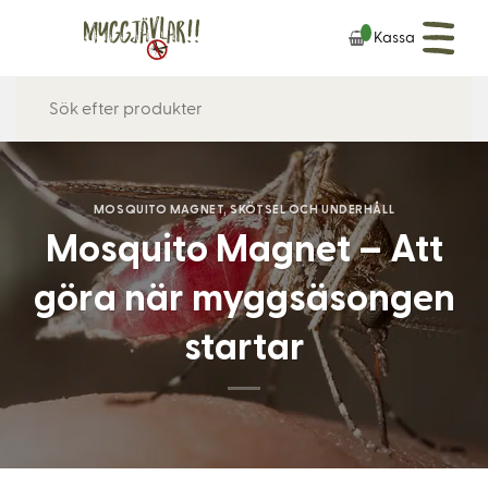
Skip
Kassa
to
content
MOSQUITO MAGNET
,
SKÖTSEL OCH UNDERHÅLL
Mosquito Magnet – Att
göra när myggsäsongen
startar