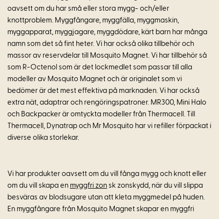
oavsett om du har små eller stora mygg- och/eller
knottproblem. Myggfångare, myggfälla, myggmaskin,
myggapparat, myggjagare, myggdödare, kärt barn har många
namn som det så fint heter. Vi har också olika tillbehör och
massor av reservdelar till Mosquito Magnet. Vi har tillbehör så
som R-Octenol som är det lockmedlet som passar till alla
modeller av Mosquito Magnet och är originalet som vi
bedömer är det mest effektiva på marknaden. Vi har också
extra nät, adaptrar och rengöringspatroner. MR300, Mini Halo
och Backpacker är omtyckta modeller från Thermacell. Till
Thermacell, Dynatrap och Mr Mosquito har vi refiller förpackat i
diverse olika storlekar.
Vi har produkter oavsett om du vill fånga mygg och knott eller
om du vill skapa en
myggfri zon
sk zonskydd, när du vill slippa
besväras av blodsugare utan att kleta myggmedel på huden.
En myggfångare från Mosquito Magnet skapar en myggfri