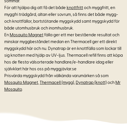
sommar.
För att hjälpa dig att få det både
knottfritt
och myggfritt, en
myggfri trädgård, altan eller sovrum, så finns det både mygg-
och knottfällor, bortstötande myggskydd samt myggskydd för
både utomhusbruk och inomhusbruk.
En
Mosquito Magnet
fälla ger ett mer bestående resultat och
minskar myggbeståndet medan en Thermacell ger ett direkt
myggskydd här och nu. Dynatrap är en knottfälla som lockar till
sig knotten med hjälp av UV-ljus. Thermacell refill finns att köpa
hos de flesta välsorterade handlare/e-handlare idag eller
självklart här hos oss på myggjävlar.se
Prisvärda myggskydd från välkända varumärken så som
Mosquito Magnet
,
Thermacell (mygg)
,
Dynatrap (knott)
och
Mr
Mosquito
.