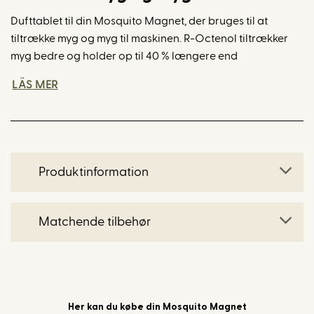
Dufttablet til din Mosquito Magnet, der bruges til at
tiltrække myg og myg til maskinen. R-Octenol tiltrækker
myg bedre og holder op til 40 % længere end
forgængeren octenol. Mosquito Magnet omdanner LPG
LÄS MER
til opvarmet kuldioxid svarende til menneskers og
varmblodede dyrs udåndingsluft, og sammen med R-
Octenol er fælden op til ti gange mere effektiv end ved
brug af kuldioxid alene. Efter 32 dage er
tiltrækningsmidlet opbrugt, og tabletten skal udskiftes for
Produktinformation
at sikre, at fælden fortsat fanger det samme antal myg.
Det er vigtigt, at du bruger den originale R-Octenol i din
maskine for at sikre effekten.
Matchende tilbehør
Her kan du købe din Mosquito Magnet