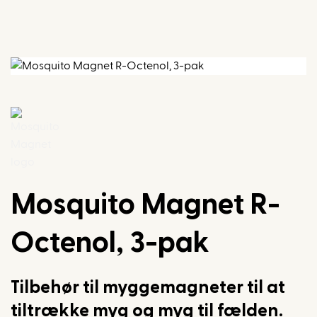
Fortsæt
til
indhold
Mosquito Magnet R-
Octenol, 3-pak
Tilbehør til myggemagneter til at
tiltrække myg og myg til fælden.