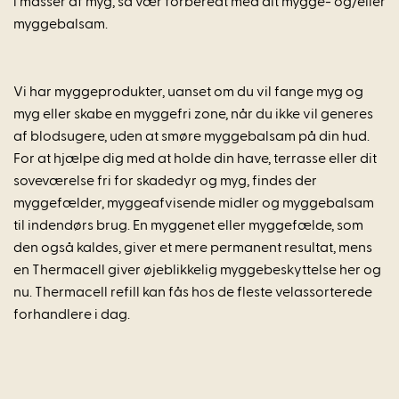
i masser af myg, så vær forberedt med dit mygge- og/eller
myggebalsam.
Vi har myggeprodukter, uanset om du vil fange myg og
myg eller skabe en myggefri zone, når du ikke vil generes
af blodsugere, uden at smøre myggebalsam på din hud.
For at hjælpe dig med at holde din have, terrasse eller dit
soveværelse fri for skadedyr og myg, findes der
myggefælder, myggeafvisende midler og myggebalsam
til indendørs brug. En myggenet eller myggefælde, som
den også kaldes, giver et mere permanent resultat, mens
en Thermacell giver øjeblikkelig myggebeskyttelse her og
nu. Thermacell refill kan fås hos de fleste velassorterede
forhandlere i dag.