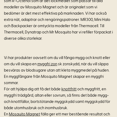
som R-Octenol som är det lockmedlet som passar till alla
modeller av Mosquito Magnet och är originalet som vi
bedömer är det mest effektiva på marknaden. Vi har också
extra nät, adaptrar och rengöringspatroner. MR300, Mini Halo
och Backpacker är omtyckta modeller från Thermacell. Till
Thermacell, Dynatrap och Mr Mosquito har vi refiller förpackat i
diverse olika storlekar.
Vi har produkter oavsett om du vill fånga mygg och knott eller
om du vill skapa en
myggfri zon
sk zonskydd, när du vill slippa
besväras av blodsugare utan att kleta myggmedel på huden.
En myggfångare från Mosquito Magnet skapar en myggfri
sommar.
För att hjälpa dig att få det både
knottfritt
och myggfritt, en
myggfri trädgård, altan eller sovrum, så finns det både mygg-
och knottfällor, bortstötande myggskydd samt myggskydd för
både utomhusbruk och inomhusbruk.
En
Mosquito Magnet
fälla ger ett mer bestående resultat och