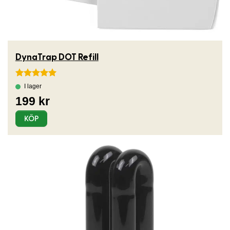
DynaTrap DOT Refill
Betygsatt
5
av 5
KÖP