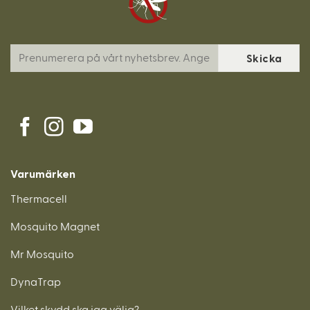
Varumärken
Thermacell
Mosquito Magnet
Mr Mosquito
DynaTrap
Vilket skydd ska jag välja?