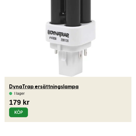
DynaTrap ersättningslampa
KÖP