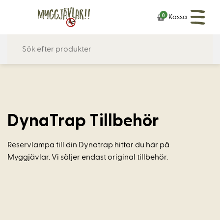
Skip
0
Kassa
to
content
DynaTrap Tillbehör
Reservlampa till din Dynatrap hittar du här på
Myggjävlar. Vi säljer endast original tillbehör.