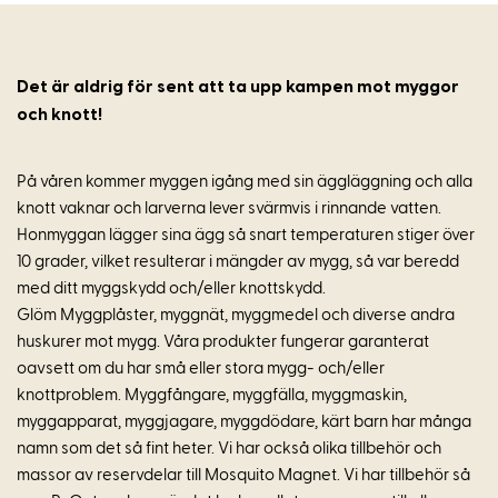
Det är aldrig för sent att ta upp kampen mot myggor
och knott!
På våren kommer myggen igång med sin äggläggning och alla
knott vaknar och larverna lever svärmvis i rinnande vatten.
Honmyggan lägger sina ägg så snart temperaturen stiger över
10 grader, vilket resulterar i mängder av mygg, så var beredd
med ditt myggskydd och/eller knottskydd.
Glöm Myggplåster, myggnät, myggmedel och diverse andra
huskurer mot mygg. Våra produkter fungerar garanterat
oavsett om du har små eller stora mygg- och/eller
knottproblem. Myggfångare, myggfälla, myggmaskin,
myggapparat, myggjagare, myggdödare, kärt barn har många
namn som det så fint heter. Vi har också olika tillbehör och
massor av reservdelar till Mosquito Magnet. Vi har tillbehör så