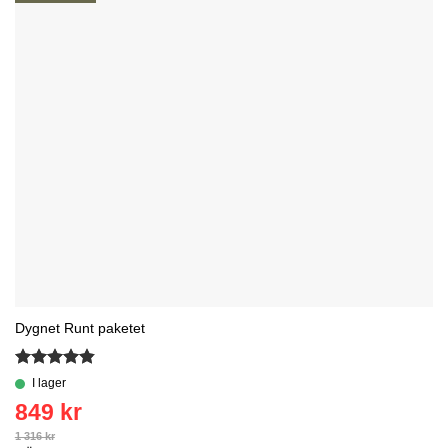
Dygnet Runt paketet
Betygsatt
4.8
av 5