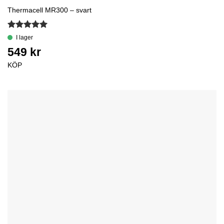
Thermacell MR300 – svart
Betygsatt
5
av 5
KÖP