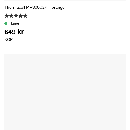
Thermacell MR300C24 – orange
Betygsatt
5
av 5
KÖP