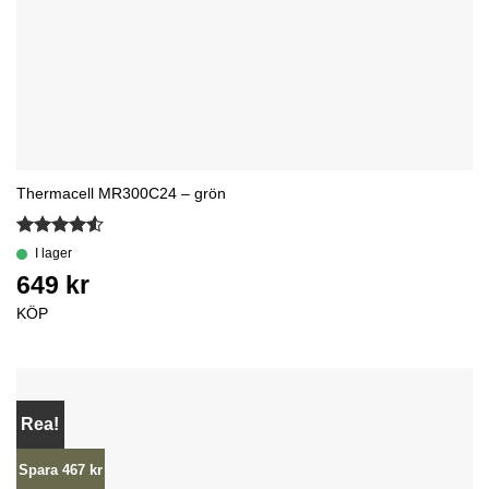
Thermacell MR300C24 – grön
Betygsatt
4.5
av 5
KÖP
Rea!
Spara 467 kr