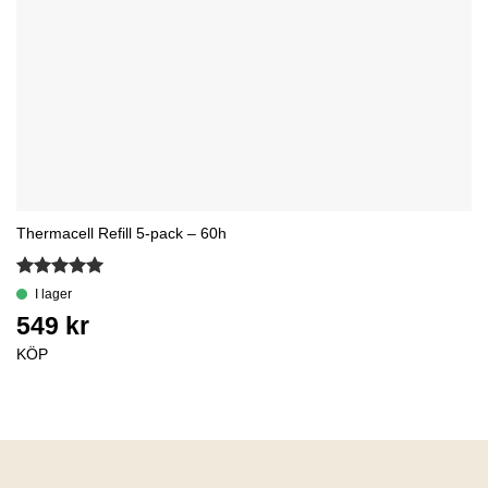
Thermacell Refill 5-pack – 60h
Betygsatt
5
av 5
KÖP