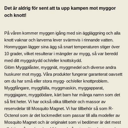
Det är aldrig för sent att ta upp kampen mot myggor
och knott!
På våren kommer myggen igång med sin äggläggning och alla
knott vaknar och larverna lever svärmvis i rinnande vatten.
Honmyggan lägger sina ägg så snart temperaturen stiger över
10 grader, vilket resulterar i mängder av mygg, så var beredd
med ditt myggskydd och/eller knottskydd.
Glöm Myggplåster, myggnät, myggmedel och diverse andra
huskurer mot mygg. Våra produkter fungerar garanterat oavsett
om du har små eller stora mygg- och/eller knottproblem.
Myggfångare, myggfälla, myggmaskin, myggapparat,
myggjagare, myggdödare, kärt barn har många namn som det
så fint heter. Vi har också olika tillbehör och massor av
reservdelar till Mosquito Magnet. Vi har tillbehör så som R-
Octenol som är det lockmedlet som passar till alla modeller av
Mosquito Magnet och är originalet som vi bedömer är det mest