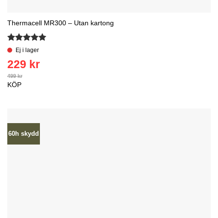
Thermacell MR300 – Utan kartong
Betygsatt
5
av 5
KÖP
60h skydd