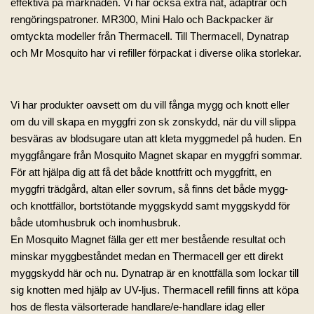
effektiva på marknaden. Vi har också extra nät, adaptrar och
rengöringspatroner. MR300, Mini Halo och Backpacker är
omtyckta modeller från Thermacell. Till Thermacell, Dynatrap
och Mr Mosquito har vi refiller förpackat i diverse olika storlekar.
Vi har produkter oavsett om du vill fånga mygg och knott eller
om du vill skapa en
myggfri zon
sk zonskydd, när du vill slippa
besväras av blodsugare utan att kleta myggmedel på huden. En
myggfångare från Mosquito Magnet skapar en myggfri sommar.
För att hjälpa dig att få det både
knottfritt
och myggfritt, en
myggfri trädgård, altan eller sovrum, så finns det både mygg-
och knottfällor, bortstötande myggskydd samt myggskydd för
både utomhusbruk och inomhusbruk.
En
Mosquito Magnet
fälla ger ett mer bestående resultat och
minskar myggbeståndet medan en Thermacell ger ett direkt
myggskydd här och nu. Dynatrap är en knottfälla som lockar till
sig knotten med hjälp av UV-ljus. Thermacell refill finns att köpa
hos de flesta välsorterade handlare/e-handlare idag eller