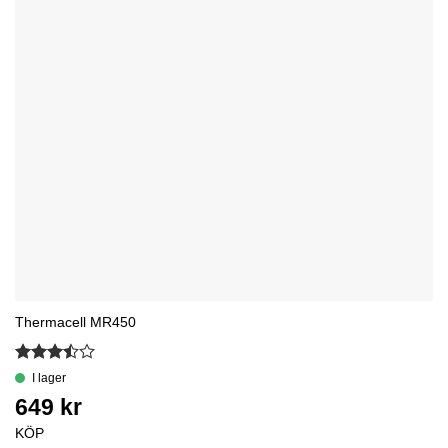
Thermacell MR450
Betygsatt
3.5
av
5
KÖP