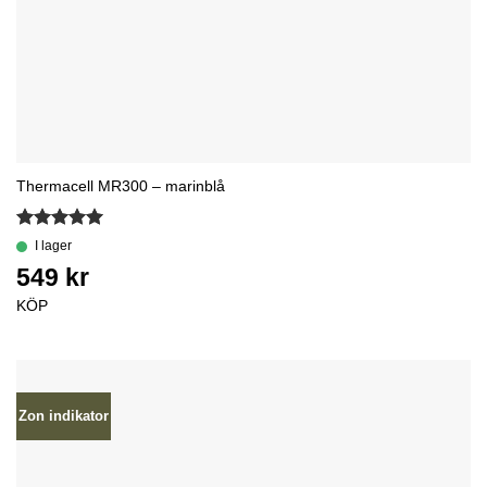
Thermacell MR300 – marinblå
Betygsatt
5
av 5
KÖP
Zon indikator