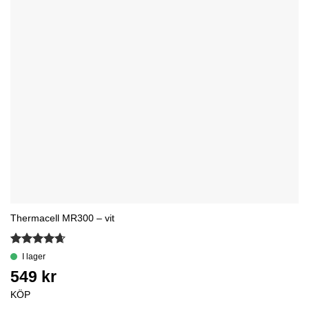
Thermacell MR300 – vit
Betygsatt
4.67
av 5
KÖP