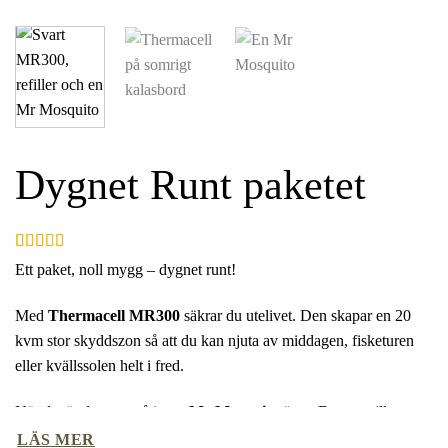
Dygnet Runt paketet
Betygsatt
5
Ett paket, noll mygg – dygnet runt!
4.8
av 5
baserat på
kundrecensioner
Med
Thermacell MR300
säkrar du utelivet. Den skapar en 20
kvm stor skyddszon så att du kan njuta av middagen, fisketuren
eller kvällssolen helt i fred.
När det är dags att gå in tar
Mr Mosquito
över. Den ser till att
sovrummet, husvagnen eller uterummet förblir en myggfri zon.
LÄS MER