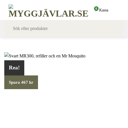
Skip
0
Kassa
to
content
Rea!
Spara 467 kr