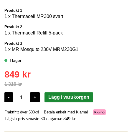
Du kan med andra ord sova med öppet fönster utan att bli väckt
av flygande vampyrer-.
Inget kliande, inget surr. Bara en riktigt skön sommar!
Lägsta pris senaste 30 dagarna: 849 kr