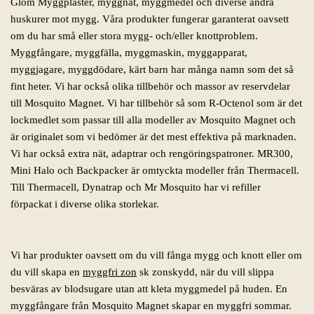
Glöm Myggplåster, myggnät, myggmedel och diverse andra
huskurer mot mygg. Våra produkter fungerar garanterat oavsett
om du har små eller stora mygg- och/eller knottproblem.
Myggfångare, myggfälla, myggmaskin, myggapparat,
myggjagare, myggdödare, kärt barn har många namn som det så
fint heter. Vi har också olika tillbehör och massor av reservdelar
till Mosquito Magnet. Vi har tillbehör så som R-Octenol som är det
lockmedlet som passar till alla modeller av Mosquito Magnet och
är originalet som vi bedömer är det mest effektiva på marknaden.
Vi har också extra nät, adaptrar och rengöringspatroner. MR300,
Mini Halo och Backpacker är omtyckta modeller från Thermacell.
Till Thermacell, Dynatrap och Mr Mosquito har vi refiller
förpackat i diverse olika storlekar.
Vi har produkter oavsett om du vill fånga mygg och knott eller om
du vill skapa en
myggfri zon
sk zonskydd, när du vill slippa
besväras av blodsugare utan att kleta myggmedel på huden. En
myggfångare från Mosquito Magnet skapar en myggfri sommar.