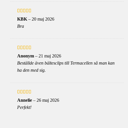
Betygsatt
5
KBK
–
20 maj 2026
av 5
Bra
Betygsatt
5
Anonym
–
21 maj 2026
av 5
Beställde även bältesclips till Termacellen så man kan
ha den med sig.
Betygsatt
5
Annelie
–
26 maj 2026
av 5
Perfekt!