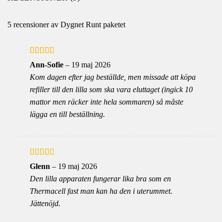
5 recensioner av
Dygnet Runt paketet
Betygsatt
Ann-Sofie
–
19 maj 2026
4
av 5
Kom dagen efter jag beställde, men missade att köpa
refiller till den lilla som ska vara eluttaget (ingick 10
mattor men räcker inte hela sommaren) så måste
lägga en till beställning.
Betygsatt
5
Glenn
–
19 maj 2026
av 5
Den lilla apparaten fungerar lika bra som en
Thermacell fast man kan ha den i uterummet.
Jättenöjd.