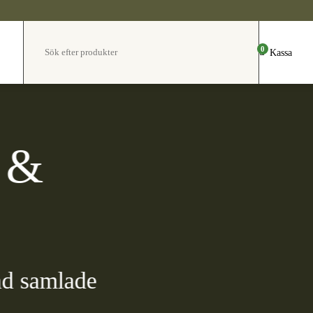
0
Kassa
 &
ynd samlade