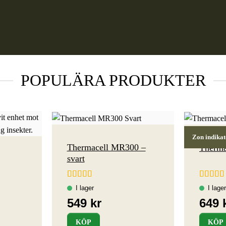
POPULÄRA PRODUKTER
Zon indikat
Thermacell MR300 –
Therm
svart
Betygsatt
5
Betygsat
av 5
3.5
av 5
KÖP
KÖP