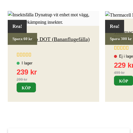
Rea!
Rea!
Thermac
kartong
DynaTrap DOT (Bananflugefälla)
Spara 60 kr
Spara 300 kr
Betygsatt
av 5
Betygsatt
4.67
av 5
KÖP
KÖP