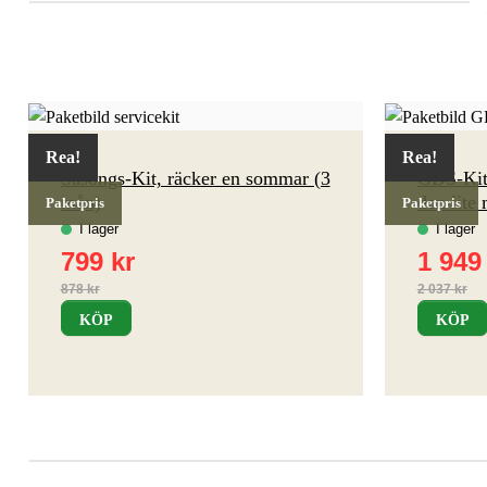
Rea!
Rea!
Säsongs-Kit, räcker en sommar (3
GDS-Kit 
mån)
den lite
Paketpris
Paketpris
KÖP
KÖP