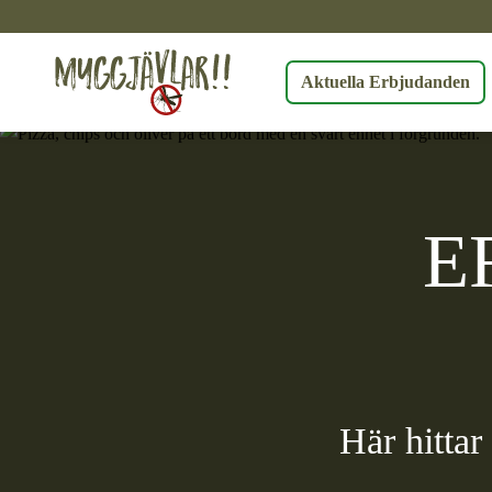
Skip
to
content
Aktuella Erbjudanden
E
Här hittar