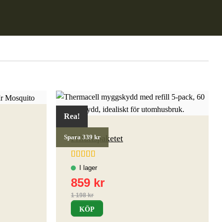
Rea!
Friluftspaketet
Spara 339 kr
Betygsatt
4.67
av 5
KÖP