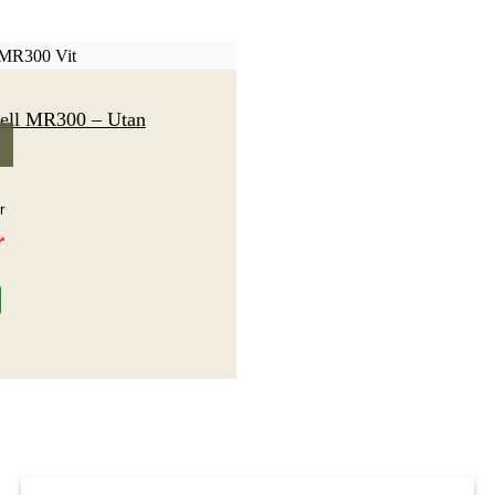
ell MR300 – Utan
5