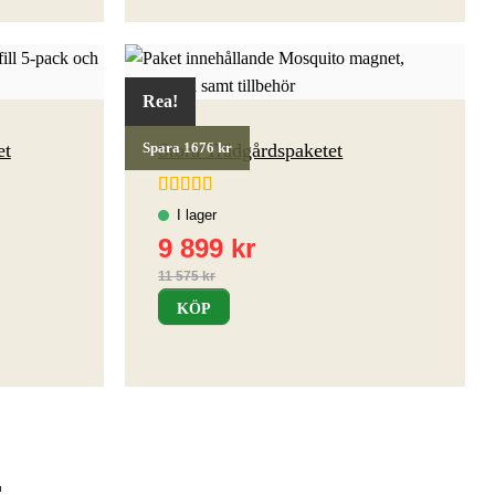
Rea!
et
Stora Trädgårdspaketet
Spara 1676 kr
Betygsatt
4.75
av 5
KÖP