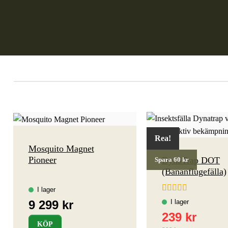
Rea!
Mosquito Magnet
Pioneer
DynaTrap DOT
Spara 60 kr
(Bananflugefälla)
Betygsatt
4.67
av 5
KÖP