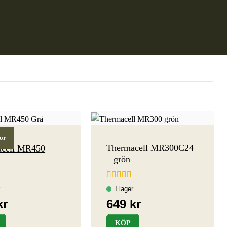
or
Thermacell MR300C24
acell MR450
– grön
t
Betygsatt
4.5
av 5
KÖP