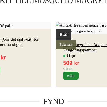
KIT TILL MOSQUITO MAGNE
Rea!
(Gör det själv-kit, för
 mer händige)
Rengörings-kit – Adapter
Paketpris
Rengöringspatroner
KÖP
FYND