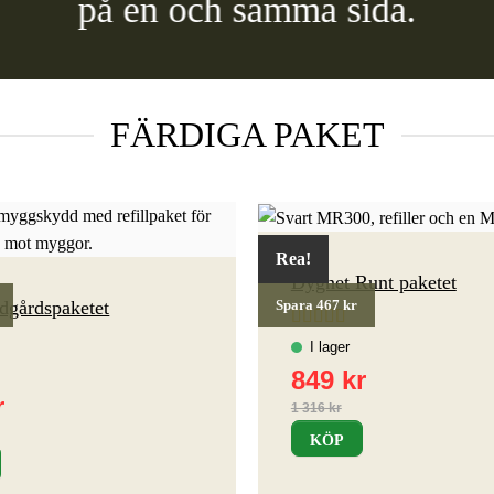
på en och samma sida.
FÄRDIGA PAKET
Rea!
Dygnet Runt paketet
ädgårdspaketet
Spara 467 kr
Betygsatt
4.8
av 5
KÖP