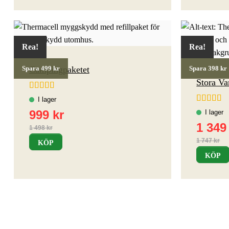
Rea!
Rea!
Campingpaketet
Spara 499 kr
Spara 398 kr
Stora Va
Betygsatt
4.5
av 5
Betygsatt
av 5
KÖP
KÖP