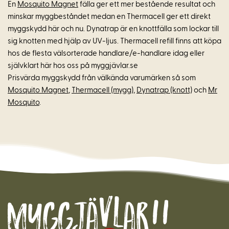
En
Mosquito Magnet
fälla ger ett mer bestående resultat och
minskar myggbeståndet medan en Thermacell ger ett direkt
myggskydd här och nu. Dynatrap är en knottfälla som lockar till
sig knotten med hjälp av UV-ljus. Thermacell refill finns att köpa
hos de flesta välsorterade handlare/e-handlare idag eller
självklart här hos oss på myggjävlar.se
Prisvärda myggskydd från välkända varumärken så som
Mosquito Magnet
,
Thermacell (mygg)
,
Dynatrap (knott)
och
Mr
Mosquito
.