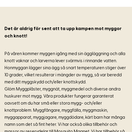
Det är aldrig för sent att ta upp kampen mot myggor
och knott!
På våren kommer myggen igång med sin äggläggning och alla
knott vaknar och larverna lever svärmvis i rinnande vatten.
Honmyggan lägger sina ägg så snart temperaturen stiger över
10 grader, vilket resulterar i mängder av mygg, så var beredd
med ditt myggskydd och/eller knottskydd.
Glöm Myggplåster, myggnät, myggmedel och diverse andra
huskurer mot mygg. Våra produkter fungerar garanterat
oavsett om du har små eller stora mygg- och/eller
knottproblem. Myggfångare, myggfälla, myggmaskin,
myggapparat, myggjagare, myggdödare, kärt barn har många
namn som det så fint heter. Vi har också olika tillbehör och
massor av reservdelar till Mosquito Magnet. Vi har tillbehör så