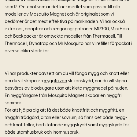
som R-Octenol som är det lockmedlet som passar till alla
modeller av Mosquito Magnet och är originalet som vi
bedömer är det mest effektiva på marknaden. Vi har också
extra nät, adaptrar och rengöringspatroner. MR300, Mini Halo
och Backpacker är omtyckta modeller från Thermacell. Till
Thermacell, Dynatrap och Mr Mosquito har vi refiller förpackat i
diverse olika storlekar.
Vi har produkter oavsett om du vill fånga mygg och knott eller
om du vill skapa en
myggfri zon
sk zonskydd, när du vill slippa
besväras av blodsugare utan att kleta myggmedel på huden.
En myggfångare från Mosquito Magnet skapar en myggfri
sommar.
För att hjälpa dig att få det både
knottfritt
och myggfritt, en
myggfri trädgård, altan eller sovrum, så finns det både mygg-
och knottfällor, bortstötande myggskydd samt myggskydd för
både utomhusbruk och inomhusbruk.