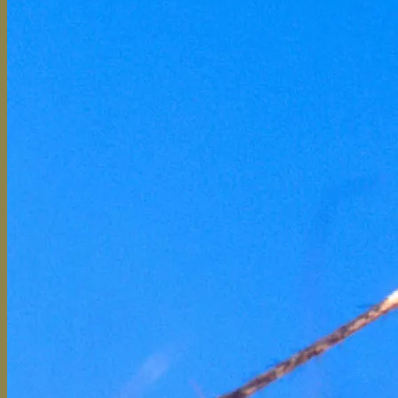
Tillbehör
Reservdelar
FAQ
Felsökningsguide
Mr Mosquito
Modeller
Tillbehör
FAQ
Dynatrap
Modeller
Tillbehör
FAQ