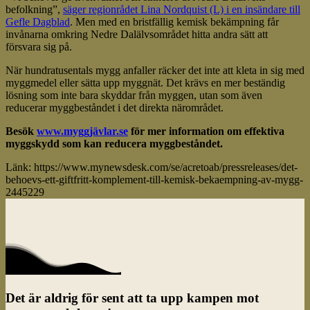
befolkning”,
säger regionrådet Lina Nordquist (L) i en insändare till
Gefle Dagblad
. Men med en bristfällig kemisk bekämpning får
invånarna omkring Nedre Dalälvsområdet hitta andra sätt att
försvara sig på.
När hundratusentals mygg anfaller räcker det inte att kleta in sig med
myggmedel eller sätta upp myggnät. Det krävs en mer beständig
lösning som inte bara skyddar från myggen, utan som även
reducerar myggbeståndet i det direkta närområdet.
Besök
www.myggjävlar.se
f
ör mer information om effektiva
myggskydd som kan reducera myggbeståndet.
Länk: https://www.mynewsdesk.com/se/acretoab/pressreleases/det-
behoevs-ett-giftfritt-komplement-till-kemisk-bekaempning-av-mygg-
2445229
Det är aldrig för sent att ta upp kampen mot