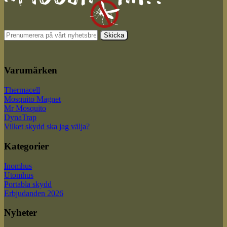
Varumärken
Thermacell
Mosquito Magnet
Mr Mosquito
DynaTrap
Vilket skydd ska jag välja?
Kategorier
Inomhus
Utomhus
Portabla skydd
Erbjudanden 2026
Nyheter