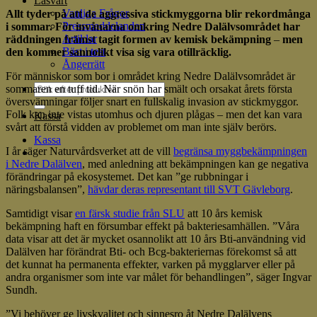
Läsvärt
Vanliga Frågor
Allt tyder på att de aggressiva stickmyggorna blir rekordmånga
Pressmeddelanden
i sommar. För invånarna omkring Nedre Dalälvsområdet har
Artiklar
räddningen främst tagit formen av kemisk bekämpning
–
men
Bäst i test
den kommer sannolikt visa sig vara otillräcklig.
Ångerrätt
För människor som bor i området kring Nedre Dalälvsområdet är
sommaren en tuff tid. När snön har smält och orsakat årets första
översvämningar följer snart en fullskalig invasion av stickmyggor.
Folk kan inte vistas utomhus och djuren plågas – men det kan vara
Kassa
svårt att förstå vidden av problemet om man inte själv berörs.
Kassa
I år säger Naturvårdsverket att de vill
begränsa myggbekämpningen
i Nedre Dalälven
, med anledning att bekämpningen kan ge negativa
förändringar på ekosystemet. Det kan ”ge rubbningar i
näringsbalansen”,
hävdar deras representant till SVT Gävleborg
.
Samtidigt visar
en färsk studie från SLU
att 10 års kemisk
bekämpning haft en försumbar effekt på bakteriesamhällen. ”Våra
data visar att det är mycket osannolikt att 10 års Bti-användning vid
Dalälven har förändrat Bti- och Bcg-bakteriernas förekomst så att
det kunnat ha permanenta effekter, varken på mygglarver eller på
andra organismer som inte var målet för behandlingen”, säger Ingvar
Sundh.
”Vi behöver ge livskvalitet och sinnesro åt Nedre Dalälvens