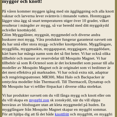
myggor och knott!
På våren kommer myggen igång med sin äggläggning och alla knott
vaknar och larverna lever svärmvis i rinnande vatten. Honmyggan
lägger sina ägg så snart temperaturen stiger över 10 grader, vilket
resulterar i mängder av mygg, så var beredd med ditt myggskydd
och/eller knottskydd.
Glöm Myggplåster, myggnät, myggmedel och diverse andra
huskurer mot mygg. Våra produkter fungerar garanterat oavsett om
du har små eller stora mygg- och/eller knottproblem. Myggfångare,
myggfälla, myggmaskin, myggapparat, myggjagare, myggdödare,
kärt barn har många namn som det så fint heter. Vi har också olika
tillbehör och massor av reservdelar till Mosquito Magnet. Vi har
tillbehör så som R-Octenol som är det lockmedlet som passar till alla
modeller av Mosquito Magnet och är originalet som vi bedömer är
det mest effektiva på marknaden. Vi har också extra nät, adaptrar
och rengöringspatroner. MR300, Mini Halo och Backpacker är
omtyckta modeller från Thermacell. Till Thermacell, Dynatrap och
Mr Mosquito har vi refiller förpackat i diverse olika storlekar.
Vi har produkter oavsett om du vill fånga mygg och knott eller om
du vill skapa en
myggfri zon
sk zonskydd, när du vill slippa
besväras av blodsugare utan att kleta myggmedel på huden. En
myggfångare från Mosquito Magnet skapar en myggfri sommar.
För att hjälpa dig att få det både
knottfritt
och myggfritt, en myggfri