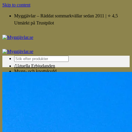
Skip to content
Myggjävlar – Räddat sommarkvällar sedan 2011 | ⭐ 4,5
Utmärkt på Trustpilot
Aktuella Erbjudanden
Mygg- och knottskydd
Thermacell
Modeller
Tillbehör
FAQ
Mosquito Magnet
Modeller