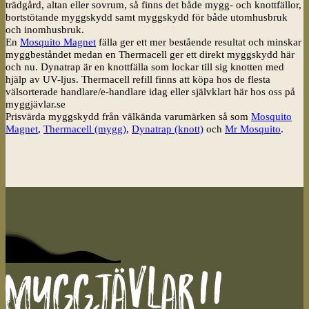
trädgård, altan eller sovrum, så finns det både mygg- och knottfällor,
bortstötande myggskydd samt myggskydd för både utomhusbruk
och inomhusbruk.
En
Mosquito Magnet
fälla ger ett mer bestående resultat och minskar
myggbeståndet medan en Thermacell ger ett direkt myggskydd här
och nu. Dynatrap är en knottfälla som lockar till sig knotten med
hjälp av UV-ljus. Thermacell refill finns att köpa hos de flesta
välsorterade handlare/e-handlare idag eller självklart här hos oss på
myggjävlar.se
Prisvärda myggskydd från välkända varumärken så som
Mosquito
Magnet
,
Thermacell (mygg)
,
Dynatrap (knott)
och
Mr Mosquito
.