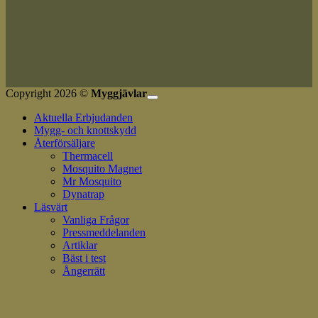
Copyright 2026 ©
Myggjävlar
Aktuella Erbjudanden
Mygg- och knottskydd
Återförsäljare
Thermacell
Mosquito Magnet
Mr Mosquito
Dynatrap
Läsvärt
Vanliga Frågor
Pressmeddelanden
Artiklar
Bäst i test
Ångerrätt