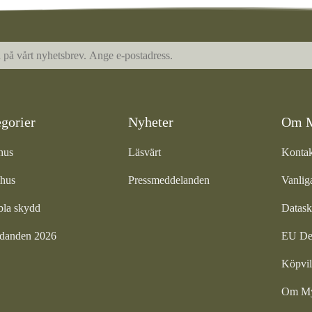
gorier
Nyheter
Om M
hus
Läsvärt
Kontak
hus
Pressmeddelanden
Vanlig
bla skydd
Datask
udanden 2026
EU Dec
Köpvil
Om Myg