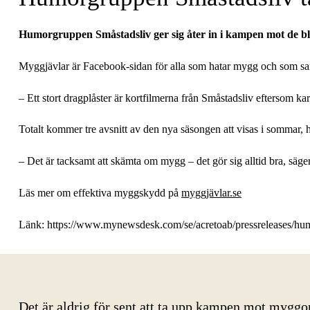
Humorgruppen Småstadsliv ger sig åter in i kampen mot de b
Myggjävlar är Facebook-sidan för alla som hatar mygg och som samtid
– Ett stort dragplåster är kortfilmerna från Småstadsliv eftersom 
Totalt kommer tre avsnitt av den nya säsongen att visas i sommar, h
– Det är tacksamt att skämta om mygg – det gör sig alltid bra, säg
Läs mer om effektiva myggskydd på
myggjävlar.se
Länk: https://www.mynewsdesk.com/se/acretoab/pressreleases/h
Det är aldrig för sent att ta upp kampen mot myggo