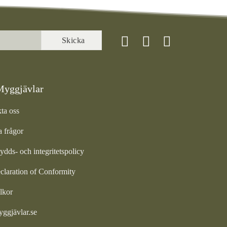
yggjävlar
ta oss
a frågor
ydds- och integritetspolicy
laration of Conformity
lkor
gjävlar.se