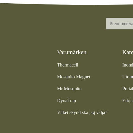
Varumärken
Kate
Thermacell
Inom
Mosquito Magnet
Utom
Mr Mosquito
Porta
DynaTrap
Erbj
Vilket skydd ska jag välja?