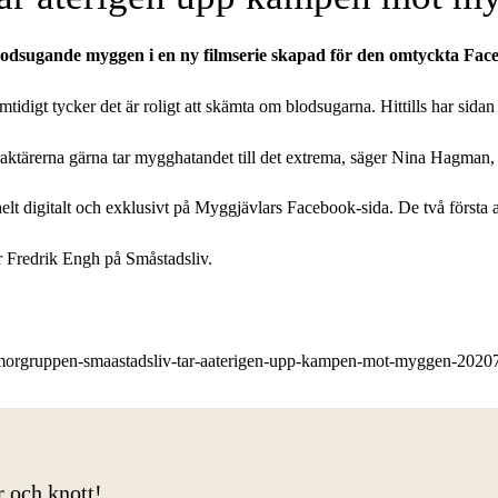
lodsugande myggen i en ny filmserie skapad för den omtyckta Fac
igt tycker det är roligt att skämta om blodsugarna. Hittills har sidan s
karaktärerna gärna tar mygghatandet till det extrema, säger Nina Hagma
elt digitalt och exklusivt på Myggjävlars Facebook-sida. De två första a
er Fredrik Engh på Småstadsliv.
umorgruppen-smaastadsliv-tar-aaterigen-upp-kampen-mot-myggen-2020
r och knott!