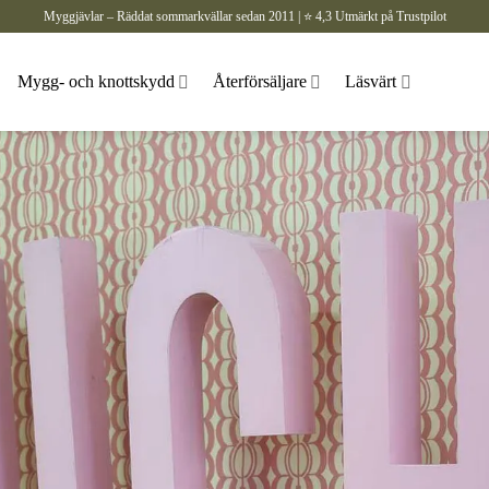
Myggjävlar – Räddat sommarkvällar sedan 2011 | ⭐ 4,3 Utmärkt på Trustpilot
Mygg- och knottskydd
Återförsäljare
Läsvärt