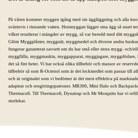
På våren kommer myggen igång med sin äggläggning och alla knott
svärmvis i rinnande vatten. Honmyggan lägger sina ägg så snart tem
vilket resulterar i mängder av mygg, så var beredd med ditt myggs
Glöm Myggplåster, myggnät, myggmedel och diverse andra huskur
fungerar garanterat oavsett om du har små eller stora mygg- och/e
myggfälla, myggmaskin, myggapparat, myggjagare, myggdödare, 
det så fint heter. Vi har också olika tillbehör och massor av reservd
tillbehör så som R-Octenol som är det lockmedlet som passar till 
och är originalet som vi bedömer är det mest effektiva på marknade
adaptrar och rengöringspatroner. MR300, Mini Halo och Backpacke
Thermacell. Till Thermacell, Dynatrap och Mr Mosquito har vi refill
storlekar.