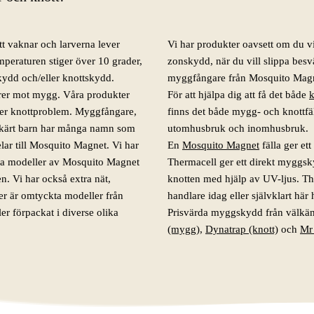
 vaknar och larverna lever
Vi har produkter oavsett om du v
peraturen stiger över 10 grader,
zonskydd, när du vill slippa bes
kydd och/eller knottskydd.
myggfångare från Mosquito Magn
er mot mygg. Våra produkter
För att hjälpa dig att få det både
k
ller knottproblem. Myggfångare,
finns det både mygg- och knottf
kärt barn har många namn som
utomhusbruk och inomhusbruk.
elar till Mosquito Magnet. Vi har
En
Mosquito Magnet
fälla ger e
alla modeller av Mosquito Magnet
Thermacell ger ett direkt myggsky
n. Vi har också extra nät,
knotten med hjälp av UV-ljus. Ther
r är omtyckta modeller från
handlare idag eller självklart hä
er förpackat i diverse olika
Prisvärda myggskydd från välk
(mygg)
,
Dynatrap (knott)
och
Mr