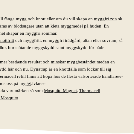
ill fånga mygg och knott eller om du vill skapa en
myggfri zon
sk
väras av blodsugare utan att kleta myggmedel på huden. En
et skapar en myggfri sommar.
nottfritt
och myggfritt, en myggfri trädgård, altan eller sovrum, så
ällor, bortstötande myggskydd samt myggskydd för både
tt mer bestående resultat och minskar myggbeståndet medan en
dd här och nu. Dynatrap är en knottfälla som lockar till sig
macell refill finns att köpa hos de flesta välsorterade handlare/e-
r hos oss på myggjävlar.se
ända varumärken så som
Mosquito Magnet
,
Thermacell
 Mosquito
.