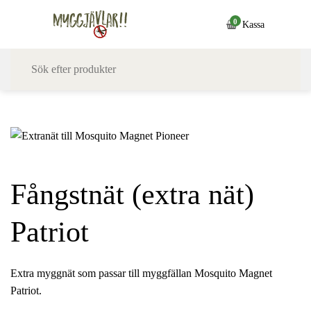
Skip
0
Kassa
to
content
Fångstnät (extra nät)
Patriot
Extra myggnät som passar till myggfällan Mosquito Magnet
Patriot.