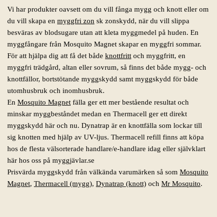
Vi har produkter oavsett om du vill fånga mygg och knott eller om
du vill skapa en
myggfri zon
sk zonskydd, när du vill slippa
besväras av blodsugare utan att kleta myggmedel på huden. En
myggfångare från Mosquito Magnet skapar en myggfri sommar.
För att hjälpa dig att få det både
knottfritt
och myggfritt, en
myggfri trädgård, altan eller sovrum, så finns det både mygg- och
knottfällor, bortstötande myggskydd samt myggskydd för både
utomhusbruk och inomhusbruk.
En
Mosquito Magnet
fälla ger ett mer bestående resultat och
minskar myggbeståndet medan en Thermacell ger ett direkt
myggskydd här och nu. Dynatrap är en knottfälla som lockar till
sig knotten med hjälp av UV-ljus. Thermacell refill finns att köpa
hos de flesta välsorterade handlare/e-handlare idag eller självklart
här hos oss på myggjävlar.se
Prisvärda myggskydd från välkända varumärken så som
Mosquito
Magnet
,
Thermacell (mygg)
,
Dynatrap (knott)
och
Mr Mosquito
.