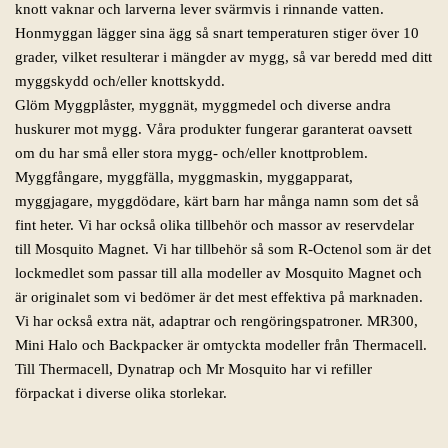
knott vaknar och larverna lever svärmvis i rinnande vatten.
Honmyggan lägger sina ägg så snart temperaturen stiger över 10
grader, vilket resulterar i mängder av mygg, så var beredd med ditt
myggskydd och/eller knottskydd.
Glöm Myggplåster, myggnät, myggmedel och diverse andra
huskurer mot mygg. Våra produkter fungerar garanterat oavsett
om du har små eller stora mygg- och/eller knottproblem.
Myggfångare, myggfälla, myggmaskin, myggapparat,
myggjagare, myggdödare, kärt barn har många namn som det så
fint heter. Vi har också olika tillbehör och massor av reservdelar
till Mosquito Magnet. Vi har tillbehör så som R-Octenol som är det
lockmedlet som passar till alla modeller av Mosquito Magnet och
är originalet som vi bedömer är det mest effektiva på marknaden.
Vi har också extra nät, adaptrar och rengöringspatroner. MR300,
Mini Halo och Backpacker är omtyckta modeller från Thermacell.
Till Thermacell, Dynatrap och Mr Mosquito har vi refiller
förpackat i diverse olika storlekar.