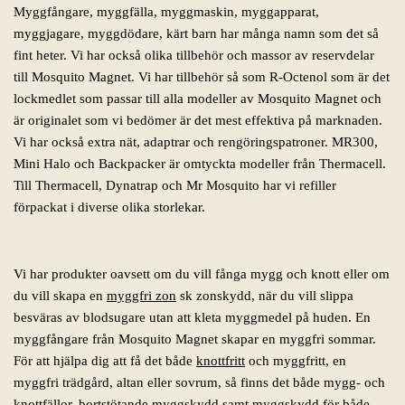
Myggfångare, myggfälla, myggmaskin, myggapparat,
myggjagare, myggdödare, kärt barn har många namn som det så
fint heter. Vi har också olika tillbehör och massor av reservdelar
till Mosquito Magnet. Vi har tillbehör så som R-Octenol som är det
lockmedlet som passar till alla modeller av Mosquito Magnet och
är originalet som vi bedömer är det mest effektiva på marknaden.
Vi har också extra nät, adaptrar och rengöringspatroner. MR300,
Mini Halo och Backpacker är omtyckta modeller från Thermacell.
Till Thermacell, Dynatrap och Mr Mosquito har vi refiller
förpackat i diverse olika storlekar.
Vi har produkter oavsett om du vill fånga mygg och knott eller om
du vill skapa en
myggfri zon
sk zonskydd, när du vill slippa
besväras av blodsugare utan att kleta myggmedel på huden. En
myggfångare från Mosquito Magnet skapar en myggfri sommar.
För att hjälpa dig att få det både
knottfritt
och myggfritt, en
myggfri trädgård, altan eller sovrum, så finns det både mygg- och
knottfällor, bortstötande myggskydd samt myggskydd för både