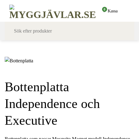
Skip
0
Kassa
to
content
Bottenplatta
Independence och
Executive
Bottenplatta som passar Mosquito Magnet modell Independence