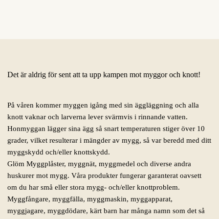
Det är aldrig för sent att ta upp kampen mot myggor och knott!
På våren kommer myggen igång med sin äggläggning och alla
knott vaknar och larverna lever svärmvis i rinnande vatten.
Honmyggan lägger sina ägg så snart temperaturen stiger över 10
grader, vilket resulterar i mängder av mygg, så var beredd med ditt
myggskydd och/eller knottskydd.
Glöm Myggplåster, myggnät, myggmedel och diverse andra
huskurer mot mygg. Våra produkter fungerar garanterat oavsett
om du har små eller stora mygg- och/eller knottproblem.
Myggfångare, myggfälla, myggmaskin, myggapparat,
myggjagare, myggdödare, kärt barn har många namn som det så