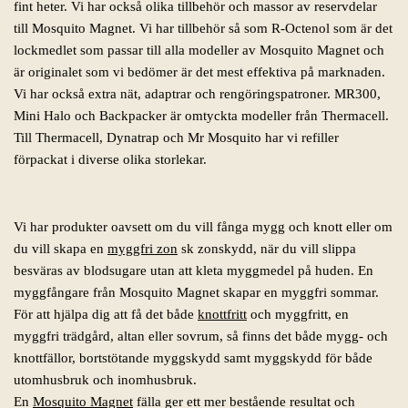
fint heter. Vi har också olika tillbehör och massor av reservdelar
till Mosquito Magnet. Vi har tillbehör så som R-Octenol som är det
lockmedlet som passar till alla modeller av Mosquito Magnet och
är originalet som vi bedömer är det mest effektiva på marknaden.
Vi har också extra nät, adaptrar och rengöringspatroner. MR300,
Mini Halo och Backpacker är omtyckta modeller från Thermacell.
Till Thermacell, Dynatrap och Mr Mosquito har vi refiller
förpackat i diverse olika storlekar.
Vi har produkter oavsett om du vill fånga mygg och knott eller om
du vill skapa en
myggfri zon
sk zonskydd, när du vill slippa
besväras av blodsugare utan att kleta myggmedel på huden. En
myggfångare från Mosquito Magnet skapar en myggfri sommar.
För att hjälpa dig att få det både
knottfritt
och myggfritt, en
myggfri trädgård, altan eller sovrum, så finns det både mygg- och
knottfällor, bortstötande myggskydd samt myggskydd för både
utomhusbruk och inomhusbruk.
En
Mosquito Magnet
fälla ger ett mer bestående resultat och