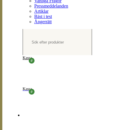
Vanliga Frågor
Pressmeddelanden
Artiklar
Bäst i test
Ångerrätt
Kassa
0
Kassa
0